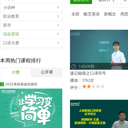
小语种
全部
酷艾英语
新概念
周
职业教育
医学
综合英语
口语大赛
百学汇
本周热门课程排行
扫黄打非公益展播
14分06秒
短视频
公开课
付费
速记秘籍之口译符号
播放：3762次
1
2015考研基础先锋班
评分：