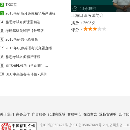
2
TX课堂
13分39秒
3
2015考研高分必读精华系列课程
上海口译考试简介
4
雅思考试名师课堂精选
播放：2603次
评分：
5
考研基础先锋班【升级版...
6
2015考研强化抢鲜版
7
2016年职称英语考试真题直播
8
雅思考试名师精品课程
9
新TOEFL模考（含两套） ...
10
BEC中高级备考伴侣 - 原价
关于我们
商务合作
广告服务
代理商区域
客服中心
在线留言
退换货说明
合作伙
京ICP证050421号
京ICP备05067669号-2
京公网安备1101