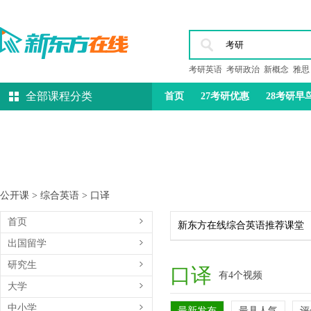
考研英语
考研政治
新概念
雅思
全部课程分类
首页
27考研优惠
28考研早
托福
雅思
教资
公开课
>
综合英语
>
口译
首页
新东方在线综合英语推荐课堂
出国留学
研究生
口译
有4个视频
大学
中小学
最新发布
最具人气
评