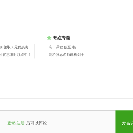
热点专题
纲 领取50元优惠劵
高一课程 低至3折
折优惠限时领取中！
剑桥雅思名师解析剑十
登录
注册
后可以评论
/