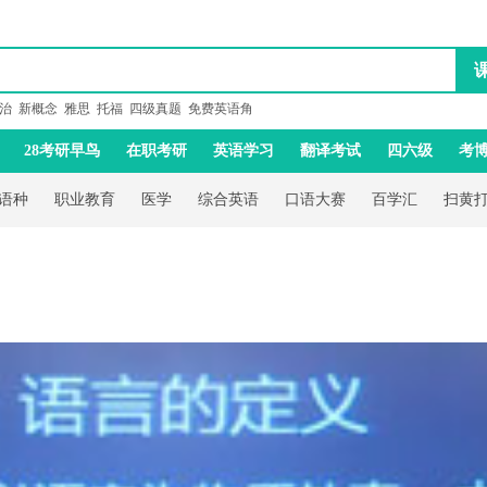
治
新概念
雅思
托福
四级真题
免费英语角
28考研早鸟
在职考研
英语学习
翻译考试
四六级
考
语种
职业教育
医学
综合英语
口语大赛
百学汇
扫黄