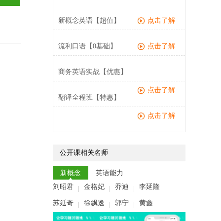
新概念英语【超值】
点击了解
流利口语【0基础】
点击了解
商务英语实战【优惠】
点击了解
翻译全程班【特惠】
点击了解
公开课相关名师
新概念
英语能力
刘昭君
金格妃
乔迪
李延隆
|
|
|
苏延奇
徐飘逸
郭宁
黄鑫
|
|
|