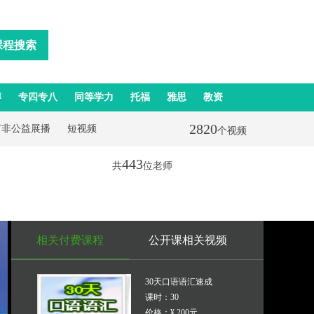
课程搜索
博
专四专八
同等学力
托福
雅思
教资
2820
打非公益展播
短视频
个视频
443
共
位老师
相关付费课程
公开课相关视频
30天口语语汇速成
课时：30
价格：¥ 200元