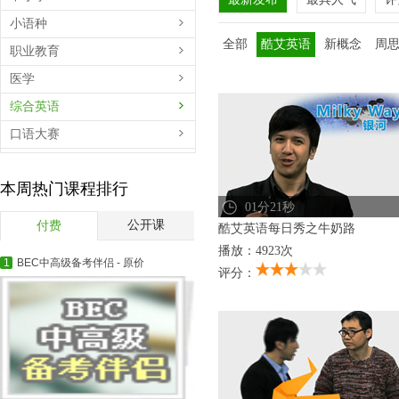
小语种
全部
酷艾英语
新概念
周
职业教育
医学
综合英语
口语大赛
百学汇
本周热门课程排行
扫黄打非公益展播
01分21秒
短视频
公开课
付费
酷艾英语每日秀之牛奶路
播放：4923次
1
BEC中高级备考伴侣 - 原价
评分：