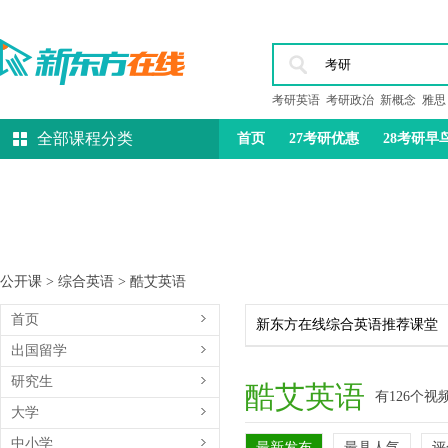
考研英语
考研政治
新概念
雅思
全部课程分类
首页
27考研优惠
28考研早
托福
雅思
教资
公开课
>
综合英语
>
酷艾英语
首页
新东方在线综合英语推荐课堂
出国留学
研究生
酷艾英语
有126个视
大学
中小学
最新发布
最具人气
评