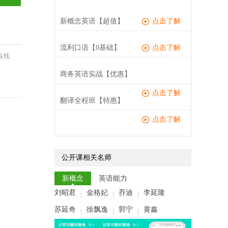
新概念英语【超值】
点击了解
流利口语【0基础】
点击了解
在线
商务英语实战【优惠】
点击了解
翻译全程班【特惠】
点击了解
公开课相关名师
新概念
英语能力
刘昭君
金格妃
乔迪
李延隆
|
|
|
苏延奇
徐飘逸
郭宁
黄鑫
|
|
|