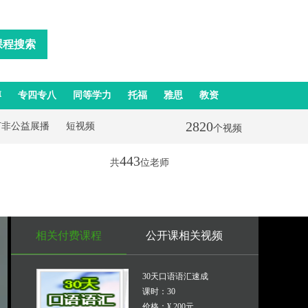
课程搜索
博
专四专八
同等学力
托福
雅思
教资
2820
打非公益展播
短视频
个视频
443
共
位老师
相关付费课程
公开课相关视频
30天口语语汇速成
课时：30
价格：¥ 200元