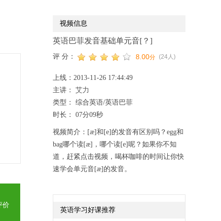
视频信息
英语巴菲发音基础单元音[？]
评 分：
8.00
(24人)
分
上线：2013-11-26 17:44:49
主讲：
艾力
类型： 综合英语/英语巴菲
时长： 07分09秒
视频简介：[æ]和[e]的发音有区别吗？egg和
bag哪个读[æ]，哪个读[e]呢？如果你不知
道，赶紧点击视频，喝杯咖啡的时间让你快
速学会单元音[æ]的发音。
英语学习好课推荐