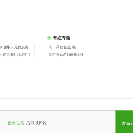
热点专题
纲 领取50元优惠劵
高一课程 低至3折
折优惠限时领取中！
剑桥雅思名师解析剑十
登录
注册
后可以评论
/