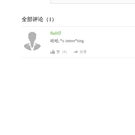
全部评论（
1
）
Ball仔
哈哈,*o intere*ting
赞（
6
）
分享