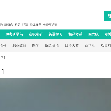
治
新概念
雅思
托福
四级真题
免费英语角
28考研早鸟
在职考研
英语学习
翻译考试
四六级
考
语种
职业教育
医学
综合英语
口语大赛
百学汇
扫黄
？]
]