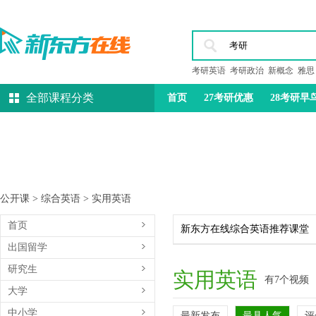
考研英语
考研政治
新概念
雅思
全部课程分类
首页
27考研优惠
28考研早
托福
雅思
教资
公开课
>
综合英语
>
实用英语
首页
新东方在线综合英语推荐课堂
出国留学
研究生
实用英语
有7个视频
大学
中小学
最新发布
最具人气
评