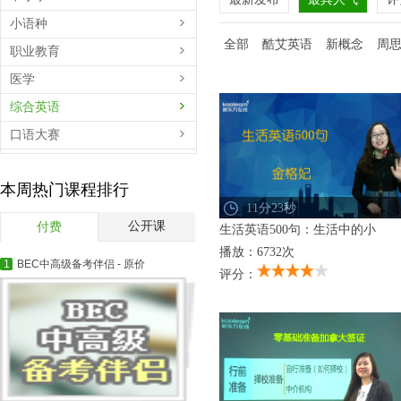
小语种
全部
酷艾英语
新概念
周
职业教育
医学
综合英语
口语大赛
百学汇
本周热门课程排行
扫黄打非公益展播
11分23秒
短视频
公开课
付费
生活英语500句：生活中的小
播放：6732次
1
BEC中高级备考伴侣 - 原价
评分：