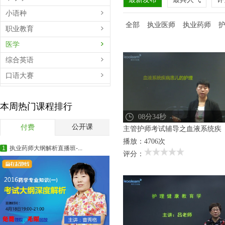
小语种
全部
执业医师
执业药师
职业教育
医学
综合英语
口语大赛
百学汇
本周热门课程排行
扫黄打非公益展播
08分34秒
短视频
公开课
付费
主管护师考试辅导之血液系统疾
播放：4706次
1
执业药师大纲解析直播班-...
评分：