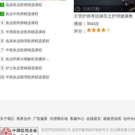
2
临床执业医师精选课程
12分25秒
3
执业中药师精选课程
主管护师考试辅导之护理健康教
4
执业西药师精选课程
播放：3844次
评分：
5
中西医执业医师精选课程
6
临床执业助理医师精选课程
7
中医执业医师精选课程
8
执业药师大纲解析直播班-...
9
护士执业资格精选课程
10
中医执业助理医师精选课程
关于我们
商务合作
广告服务
代理商区域
客服中心
在线留言
退换货说明
合作伙
京ICP证050421号
京ICP备05067669号-2
京公网安备1101