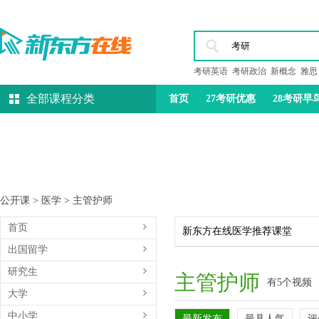
考研英语
考研政治
新概念
雅思
全部课程分类
首页
27考研优惠
28考研早
托福
雅思
教资
公开课
>
医学
>
主管护师
首页
新东方在线医学推荐课堂
出国留学
研究生
主管护师
有5个视频
大学
中小学
最新发布
最具人气
评